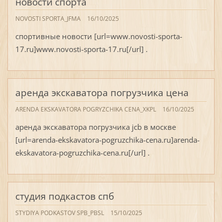
новости спорта
NOVOSTI SPORTA_JFMA
16/10/2025
спортивные новости [url=www.novosti-sporta-
17.ru]www.novosti-sporta-17.ru[/url] .
аренда экскаватора погрузчика цена
ARENDA EKSKAVATORA POGRYZCHIKA CENA_XKPL
16/10/2025
аренда экскаватора погрузчика jcb в москве
[url=arenda-ekskavatora-pogruzchika-cena.ru]arenda-
ekskavatora-pogruzchika-cena.ru[/url] .
студия подкастов спб
STYDIYA PODKASTOV SPB_PBSL
15/10/2025