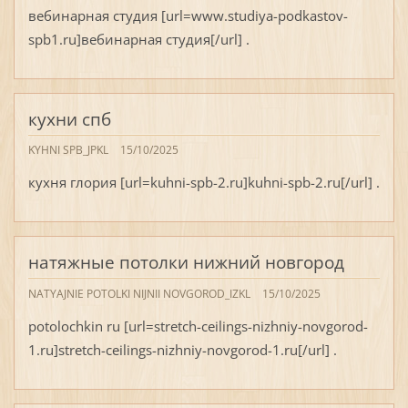
вебинарная студия [url=www.studiya-podkastov-
spb1.ru]вебинарная студия[/url] .
кухни спб
KYHNI SPB_JPKL
15/10/2025
кухня глория [url=kuhni-spb-2.ru]kuhni-spb-2.ru[/url] .
натяжные потолки нижний новгород
NATYAJNIE POTOLKI NIJNII NOVGOROD_IZKL
15/10/2025
potolochkin ru [url=stretch-ceilings-nizhniy-novgorod-
1.ru]stretch-ceilings-nizhniy-novgorod-1.ru[/url] .