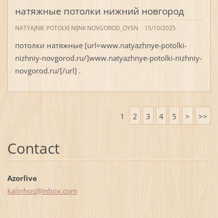
натяжные потолки нижний новгород
NATYAJNIE POTOLKI NIJNII NOVGOROD_OYSN
15/10/2025
потолки натяжные [url=www.natyazhnye-potolki-
nizhniy-novgorod.ru/]www.natyazhnye-potolki-nizhniy-
novgorod.ru/[/url] .
1
2
3
4
5
>
>>
Contact
Azorlive
kalinhos
@inbox.c
om